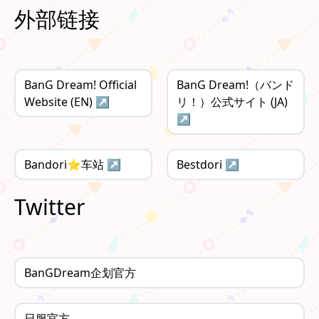
外部链接
BanG Dream! Official
BanG Dream!（バンド
Website (EN)
リ！）公式サイト (JA)
Bandori⭐车站
Bestdori
Twitter
BanGDream企划官方
日服官方